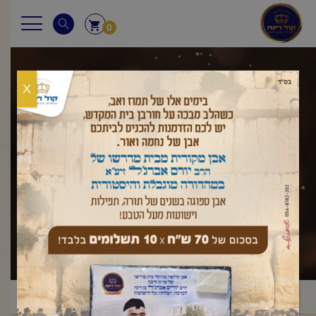
0
X
שבת
ראשי
שאלות ותשובות
שבת
/
/