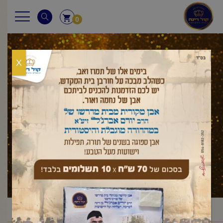
0
X
ויצא
ראשי
מאמר לשבת
בראשית
ויצא
/
/
/