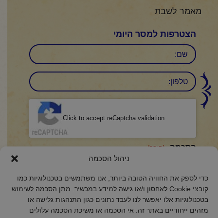
מאמר לשבת
הצטרפות למסר היומי
שם
טלפון:
CAPTCHA
Click to accept reCaptcha validation.
הסכמה
(חובה)
ניהול הסכמה
אני מאשר/ת כי קראתי והבנתי את
מדיניות הפרטיות
ואני מסכים/ה לתנאיה.
כדי לספק את החוויה הטובה ביותר, אנו משתמשים בטכנולוגיות כמו
קובצי Cookie לאחסון ו/או גישה למידע במכשיר. מתן הסכמה לשימוש
בטכנולוגיות אלו יאפשר לנו לעבד נתונים כגון התנהגות גלישה או
מזהים ייחודיים באתר זה. אי הסכמה או משיכת הסכמה עלולים