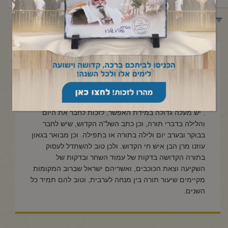
תפריט קטגוריות
דצמבר 21, 2022
לחבר היום והלילה בתורה או
בתפילה
. יש מעלה גדולה במידת האפשר, לזכות לחבר את היום
והלילה בדברי תורה, וכן כתב השל"ה הקדוש, שיש לחבר
בבוקר ובערב יום ולילה בתורה או בתפילה. וכן מבואר בגאון
עוזנו מרן הבן איש חי הקדוש. ולכן טוב להשתדל לעסוק
בתורה הקדושה בדקות של עמוד השחר ובדקות של
השקיעה וצאת הכוכבים, ואשריהם ישראל שברוב המקומות
מקיימים שיעור תורה בין מנחה לערבית, וטוב להם תמיד כל
השנים.