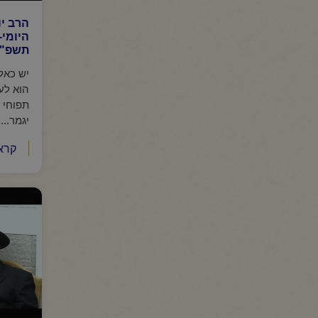
הרב י
היומי-
תשפ"ו
יש כאל
הוא לע
תפוחי 
יגמר...
קרא