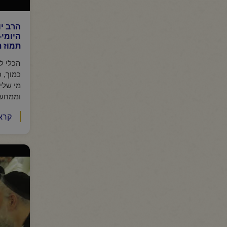
הרב י
היומי-
תמוז 
הכלי ל
כמוך, 
מי שלי
וממחשבו
קרא