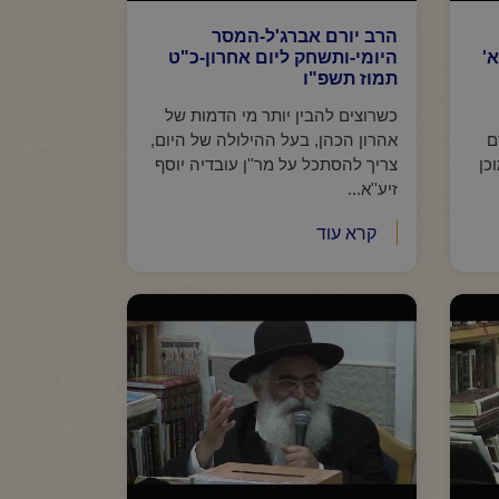
הרב יורם אברג'ל-המסר
'
היומי-ותשחק ליום אחרון-כ"ט
תמוז תשפ"ו
כשרוצים להבין יותר מי הדמות של
ם
אהרון הכהן, בעל ההילולה של היום,
כן
צריך להסתכל על מר''ן עובדיה יוסף
זיע''א...
קרא עוד