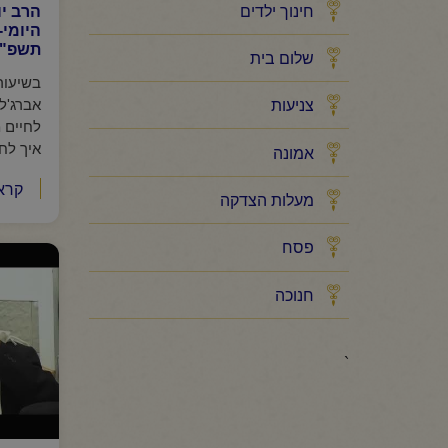
חינוך ילדים
הרב י
היומי-
תשפ"ו
שלום בית
בשיעור 
אברג'ל 
צניעות
לחיים מ
איך לחב
אמונה
קרא
מעלות הצדקה
פסח
חנוכה
`