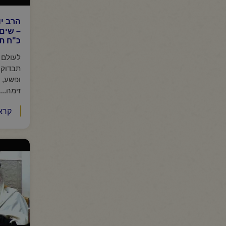
הרב יו
– שים
כ"ח ת
לעולם 
תבדוק 
ופשע, 
זימה...
קרא