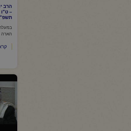
הרב יו
– ט"ו 
תשפ"ו
במעלת 
הארה גד
קרא