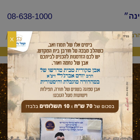
08-638-1000
ינה״
הרב
שיעורי החיד״א
שאלות ותשובות
פ
X
היה שותף
מסר יומי