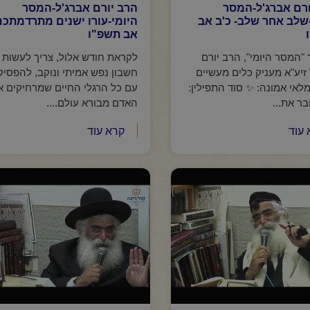
ורם אברג'ל-המסר
הרב יורם אברג'ל-המסר
שלב אחר שלב- כ'ב אב
היומי-עורו ישנים מתרדמתכם
אב תשפ"ו
"המסר היומי", הרב יורם
לקראת חודש אלול, צריך לעשות
זיע"א מעניק כלים מעשיים
חשבון נפש אמיתי ונוקב, להפסיק
לאי אמונה: ✨ סוד התפילין:
עם כל הרגלי החיים שמרחיקים א
ר את...
האדם מבורא עולם....
 עוד
קרא עוד