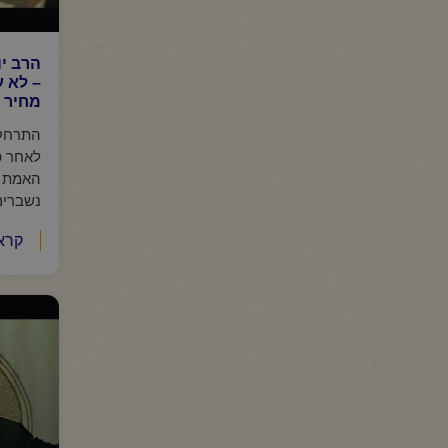
הרב יו
– לא ע
מחיר –
התרחקו
לאחר פ
האמת ו
נשברים 
קרא