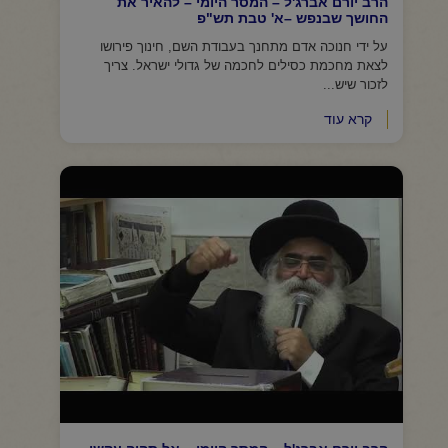
הרב יורם אברג'ל – המסר היומי – להאיר את
החושך שבנפש –א' טבת תש"פ
על ידי חנוכה אדם מתחנך בעבודת השם, חינוך פירושו
לצאת מחכמת כסילים לחכמה של גדולי ישראל. צריך
לזכור שיש...
קרא עוד