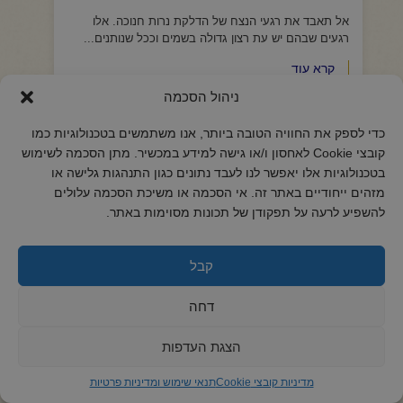
אל תאבד את רגעי הנצח של הדלקת נרות חנוכה. אלו
רגעים שבהם יש עת רצון גדולה בשמים וככל שנותנים...
קרא עוד
ניהול הסכמה
כדי לספק את החוויה הטובה ביותר, אנו משתמשים בטכנולוגיות כמו
קובצי Cookie לאחסון ו/או גישה למידע במכשיר. מתן הסכמה לשימוש
בטכנולוגיות אלו יאפשר לנו לעבד נתונים כגון התנהגות גלישה או
מזהים ייחודיים באתר זה. אי הסכמה או משיכת הסכמה עלולים
להשפיע לרעה על תפקודן של תכונות מסוימות באתר.
קבל
דחה
הצגת העדפות
הרב יורם אברג'ל-המסר היומי-אין מה להתלונן-כ'
כסלו תשפ"ו
מדיניות קובצי Cookie
תנאי שימוש ומדיניות פרטיות