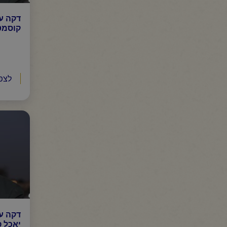
דקה ע
קוסמט
לצפ
דקה ע
יאכל פ