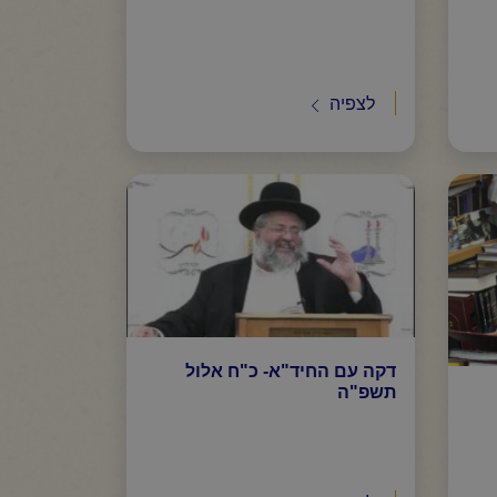
לצפיה
דקה עם החיד"א- כ"ח אלול
תשפ"ה