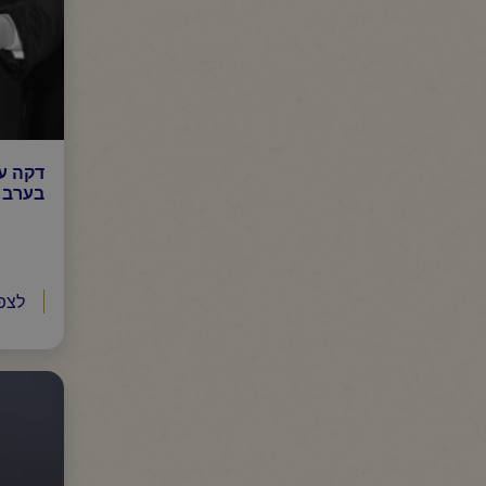
דקה עם
בערב 
לצפ