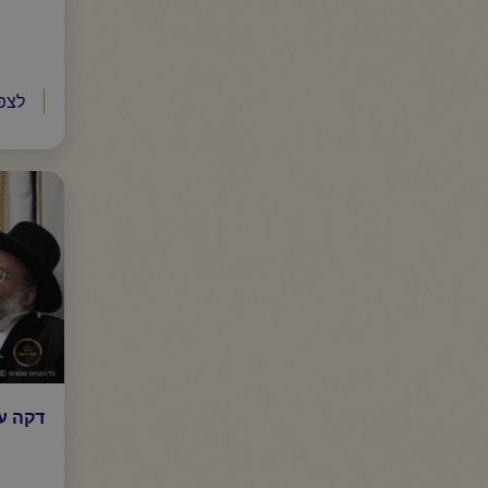
לצפ
דקה ע