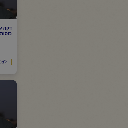
דקה ע
כוסות
לצפ