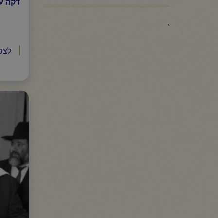
דקה ע
`
לצפ