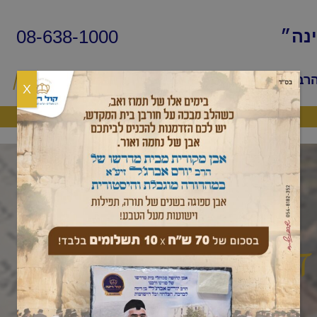
08-638-1000
ינה״
הרב
שיעורי החיד״א
שאלות ותשובות
פ
X
היה שותף
דקה עם החיד"א