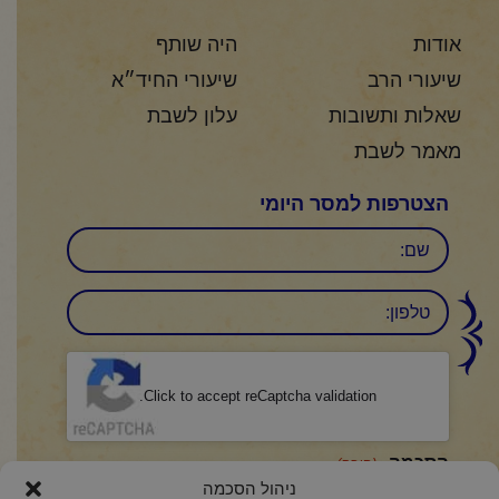
אודות
היה שותף
שיעורי הרב
שיעורי החיד״א
שאלות ותשובות
עלון לשבת
מאמר לשבת
הצטרפות למסר היומי
שם
טלפון:
CAPTCHA
Click to accept reCaptcha validation.
הסכמה
(חובה)
ניהול הסכמה
אני מאשר/ת כי קראתי והבנתי את
מדיניות הפרטיות
ואני מסכים/ה לתנאיה.