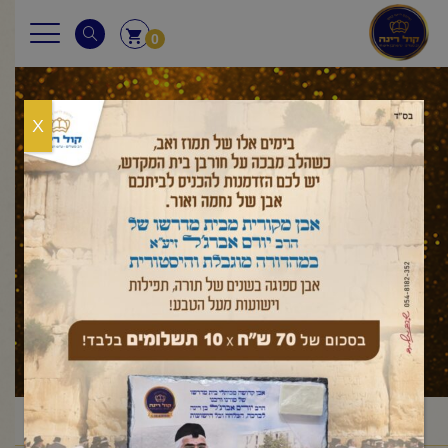
0
X
עלון לשבת
ראשי
עלון לשבת
במדבר
חקת
פרשת חקת
/
/
/
/