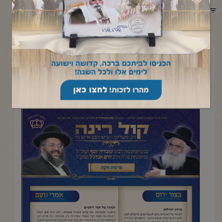
תפריט קטגוריות
יוני 19, 2026
פרשת חקת
העלון השבועי מישיבת "קול רינה- רב פעלים" |תמוז תשפ"ו
להדפסה והורדה בקובץ pdf לחץ כאן>