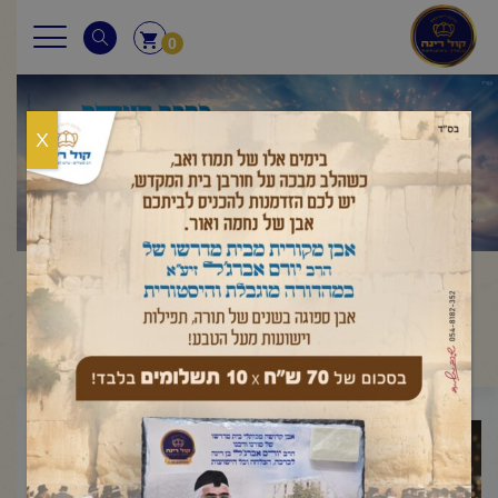
0
X
"ותורה יבקשו מפיהו כי מלאך ה'
צבאות הוא"