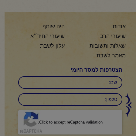
אודות
היה שותף
שיעורי הרב
שיעורי החיד״א
שאלות ותשובות
עלון לשבת
מאמר לשבת
הצטרפות למסר היומי
שם
טלפון:
CAPTCHA
Click to accept reCaptcha validation.