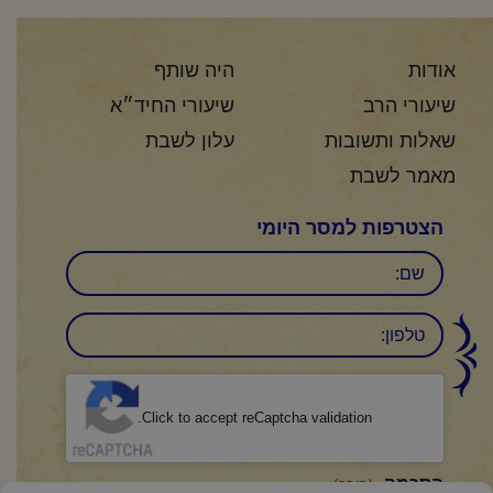
אודות
היה שותף
שיעורי הרב
שיעורי החיד״א
שאלות ותשובות
עלון לשבת
מאמר לשבת
הצטרפות למסר היומי
שם
טלפון:
CAPTCHA
Click to accept reCaptcha validation.
הסכמה
(חובה)