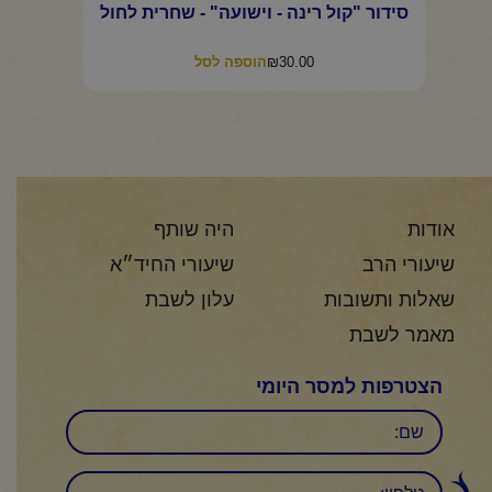
סידור "קול רינה - וישועה" - שחרית לחול
₪
30.00
הוספה לסל
אודות
היה שותף
שיעורי הרב
שיעורי החיד״א
שאלות ותשובות
עלון לשבת
מאמר לשבת
הצטרפות למסר היומי
שם
טלפון: