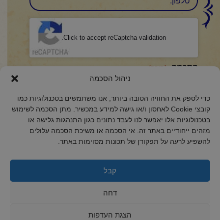
CAPTCHA
Click to accept reCaptcha validation.
הסכמה
(חובה)
ניהול הסכמה
אני מאשר/ת כי קראתי והבנתי את
מדיניות הפרטיות
ואני מסכים/ה לתנאיה.
כדי לספק את החוויה הטובה ביותר, אנו משתמשים בטכנולוגיות כמו
קובצי Cookie לאחסון ו/או גישה למידע במכשיר. מתן הסכמה לשימוש
בטכנולוגיות אלו יאפשר לנו לעבד נתונים כגון התנהגות גלישה או
מזהים ייחודיים באתר זה. אי הסכמה או משיכת הסכמה עלולים
2018 כל הזכויות שמורות לקול רינה
להשפיע לרעה על תפקודן של תכונות מסוימות באתר.
הצהרת נגישות
מדיניות פרטיות
קבל
מדיניות קובצי Cookie
דחה
הצגת העדפות