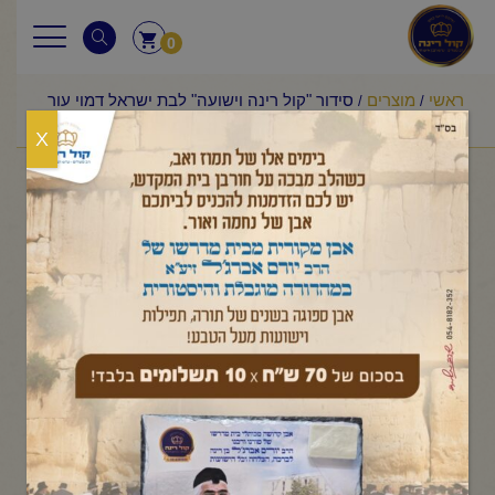
0
ראשי
מוצרים
סידור "קול רינה וישועה" לבת ישראל דמוי עור
/
/
(ברונזה) – 70 ש"ח
X