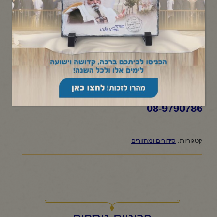
סידור "קול רינה וישועה" לבת
ישראל דמוי עור (ברונזה) - 70
ש"ח
הכולל כל תפילות החול, שבת ומועדים מפוסק ומוגה היטב עם
תוספות רבות.
זמנית ניתן להשיג רק בציון הקדוש
08-9790786
קטגוריות:
סידורים ומחזורים