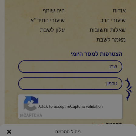
אודות
היה שותף
שיעורי הרב
שיעורי החיד״א
שאלות ותשובות
עלון לשבת
מאמר לשבת
הצטרפות למסר היומי
שם
טלפון:
CAPTCHA
Click to accept reCaptcha validation.
הסכמה
(חובה)
ניהול הסכמה
אני מאשר/ת כי קראתי והבנתי את
מדיניות הפרטיות
ואני מסכים/ה לתנאיה.