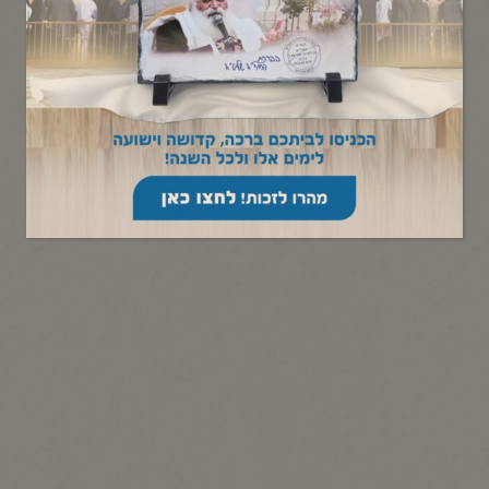
₪
30.00