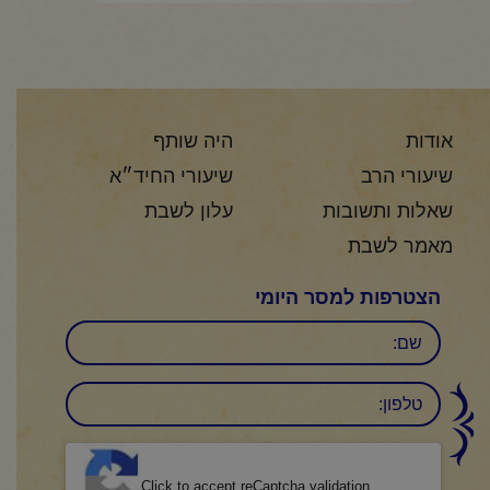
אודות
היה שותף
שיעורי הרב
שיעורי החיד״א
שאלות ותשובות
עלון לשבת
מאמר לשבת
הצטרפות למסר היומי
שם
טלפון:
CAPTCHA
Click to accept reCaptcha validation.