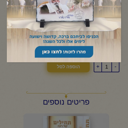
₪
220.00
ילדים שרים את תורת הרי"ם
הר
ב
י
ורם
מ
יכאל
65 שירים
בכל שיר מסר חינוכי לילדים מחוברים יותר!
קטגוריות:
שונות
1
+
-
הוספה לסל
פריטים נוספים