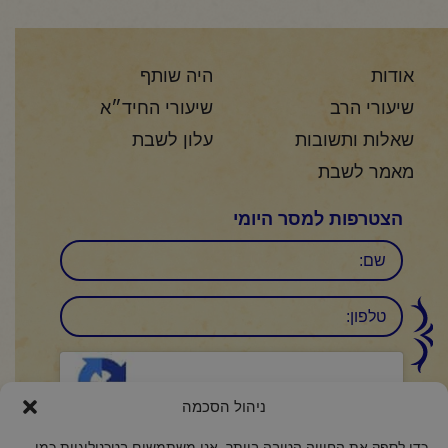
אודות
היה שותף
שיעורי הרב
שיעורי החיד״א
שאלות ותשובות
עלון לשבת
מאמר לשבת
הצטרפות למסר היומי
שם
טלפון:
CAPTCHA
Click to accept reCaptcha validation.
ניהול הסכמה
כדי לספק את החוויה הטובה ביותר, אנו משתמשים בטכנולוגיות כמו