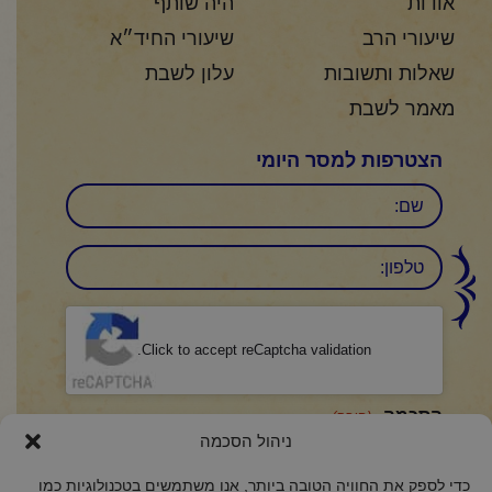
אודות
היה שותף
שיעורי הרב
שיעורי החיד״א
שאלות ותשובות
עלון לשבת
מאמר לשבת
הצטרפות למסר היומי
שם
טלפון:
CAPTCHA
Click to accept reCaptcha validation.
הסכמה
(חובה)
ניהול הסכמה
אני מאשר/ת כי קראתי והבנתי את
מדיניות הפרטיות
ואני מסכים/ה לתנאיה.
כדי לספק את החוויה הטובה ביותר, אנו משתמשים בטכנולוגיות כמו