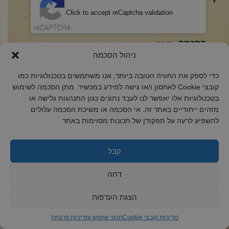
Click to accept reCaptcha validation.
הסכמה
(חובה)
ניהול הסכמה
אני מאשר/ת כי קראתי והבנתי את
מדיניות הפרטיות
ואני מסכים/ה לתנאיה.
כדי לספק את החוויה הטובה ביותר, אנו משתמשים בטכנולוגיות כמו
קובצי Cookie לאחסון ו/או גישה למידע במכשיר. מתן הסכמה לשימוש
בטכנולוגיות אלו יאפשר לנו לעבד נתונים כגון התנהגות גלישה או
מזהים ייחודיים באתר זה. אי הסכמה או משיכת הסכמה עלולים
2018 כל הזכויות שמורות לקול רינה
להשפיע לרעה על תפקודן של תכונות מסוימות באתר.
הצהרת נגישות
מדיניות פרטיות
קבל
מדיניות קובצי Cookie
דחה
הצגת העדפות
ד
מדיניות קובצי Cookie
תנאי שימוש ומדיניות פרטיות
ר
ו