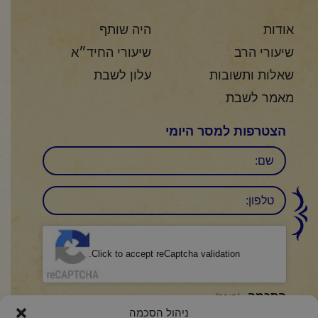
אודות
היה שותף
שיעורי הרב
שיעורי החיד״א
שאלות ותשובות
עלון לשבת
מאמר לשבת
הצטרפות למסר היומי
שם
טלפון:
CAPTCHA
Click to accept reCaptcha validation.
הסכמה
(חובה)
ניהול הסכמה