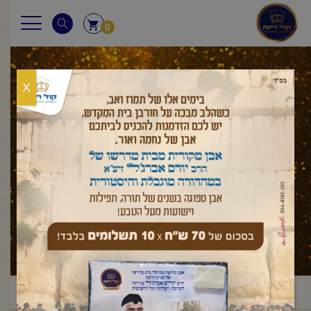
0
X
מצורע
ראשי
מאמר לשבת
ויקרא
מצורע
/
/
/