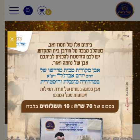
0
X
אחרי מות
ראשי
מאמר לשבת
ויקרא
אחרי מות
/
/
/