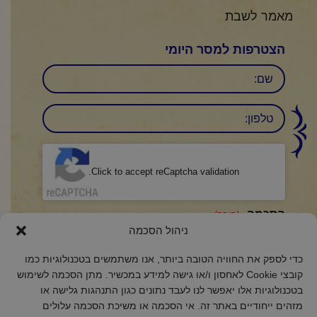
מאמר לשבת
הצטרפות למסר היומי
שם
טלפון:
CAPTCHA
Click to accept reCaptcha validation.
הסכמה
(חובה)
ניהול הסכמה
אני מאשר/ת כי קראתי והבנתי את
מדיניות הפרטיות
ואני מסכים/ה לתנאיה.
כדי לספק את החוויה הטובה ביותר, אנו משתמשים בטכנולוגיות כמו
קובצי Cookie לאחסון ו/או גישה למידע במכשיר. מתן הסכמה לשימוש
בטכנולוגיות אלו יאפשר לנו לעבד נתונים כגון התנהגות גלישה או
מזהים ייחודיים באתר זה. אי הסכמה או משיכת הסכמה עלולים