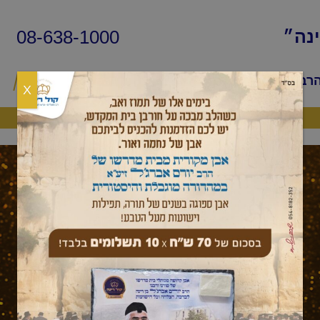
08-638-1000
ינה״
הרב
שיעורי החיד״א
שאלות ותשובות
פ
X
היה שותף
כי תצא