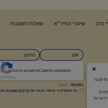
י הרב
שיעורי החיד״א
שאלות ותשובות
שם
טלפון:
CAPTCHA
היומי
Click to accept reCaptcha validation.
ו קובצי
הסכמה
(חובה)
אני מאשר/ת כי קראתי והבנתי את
מדיניות הפרטיות
ואני מסכים/ה לתנאיה.
מזהים
לרעה על