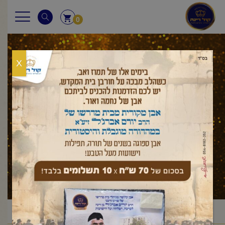
0
X
כי תבוא
ראשי
מאמר לשבת
דברים
כי תבוא
/
/
/