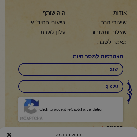
אודות
היה שותף
שיעורי הרב
שיעורי החיד״א
שאלות ותשובות
עלון לשבת
מאמר לשבת
הצטרפות למסר היומי
שם
טלפון:
CAPTCHA
Click to accept reCaptcha validation.
הסכמה
(חובה)
ניהול הסכמה