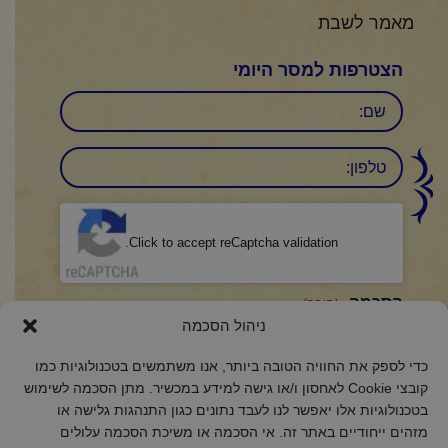
מאמר לשבת
הצטרפות למסר היומי
שם
טלפון:
CAPTCHA
Click to accept reCaptcha validation.
הסכמה
(חובה)
ניהול הסכמה
אני מאשר/ת כי קראתי והבנתי את
מדיניות הפרטיות
ואני מסכים/ה לתנאיה.
כדי לספק את החוויה הטובה ביותר, אנו משתמשים בטכנולוגיות כמו
קובצי Cookie לאחסון ו/או גישה למידע במכשיר. מתן הסכמה לשימוש
בטכנולוגיות אלו יאפשר לנו לעבד נתונים כגון התנהגות גלישה או
מזהים ייחודיים באתר זה. אי הסכמה או משיכת הסכמה עלולים