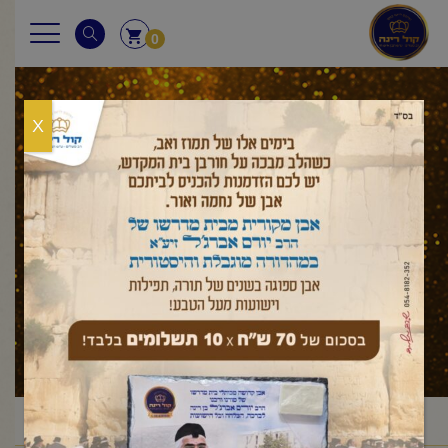
0
X
נח
ראשי
מאמר לשבת
בראשית
נח
/
/
/