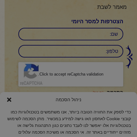
מאמר לשבת
הצטרפות למסר היומי
שם
טלפון:
CAPTCHA
Click to accept reCaptcha validation.
הסכמה
(חובה)
ניהול הסכמה
אני מאשר/ת כי קראתי והבנתי את
מדיניות הפרטיות
ואני מסכים/ה לתנאיה.
כדי לספק את החוויה הטובה ביותר, אנו משתמשים בטכנולוגיות כמו
קובצי Cookie לאחסון ו/או גישה למידע במכשיר. מתן הסכמה לשימוש
בטכנולוגיות אלו יאפשר לנו לעבד נתונים כגון התנהגות גלישה או
מזהים ייחודיים באתר זה. אי הסכמה או משיכת הסכמה עלולים