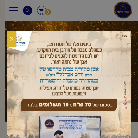
0
X
ויגש
ראשי
מאמר לשבת
בראשית
ויגש
/
/
/