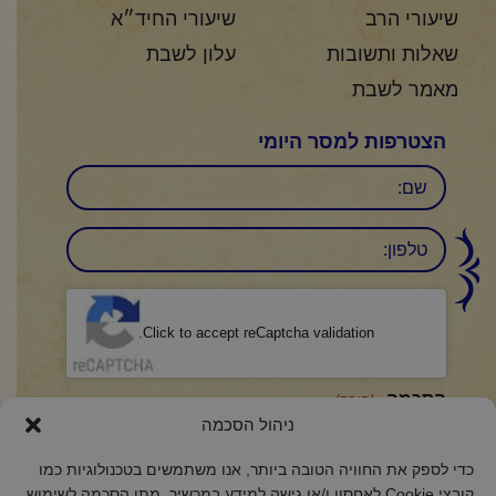
שיעורי הרב
שיעורי החיד״א
שאלות ותשובות
עלון לשבת
מאמר לשבת
הצטרפות למסר היומי
שם
טלפון:
CAPTCHA
Click to accept reCaptcha validation.
הסכמה
(חובה)
ניהול הסכמה
אני מאשר/ת כי קראתי והבנתי את
מדיניות הפרטיות
ואני מסכים/ה לתנאיה.
כדי לספק את החוויה הטובה ביותר, אנו משתמשים בטכנולוגיות כמו
קובצי Cookie לאחסון ו/או גישה למידע במכשיר. מתן הסכמה לשימוש