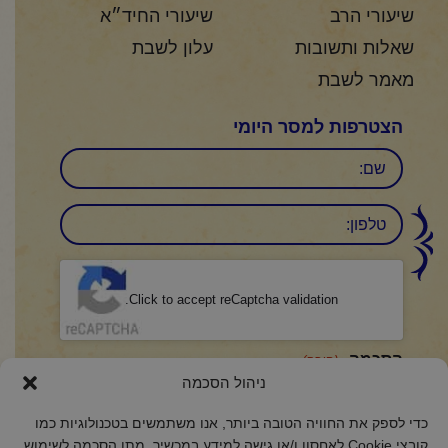
שיעורי הרב
שיעורי החיד״א
שאלות ותשובות
עלון לשבת
מאמר לשבת
הצטרפות למסר היומי
שם
טלפון:
CAPTCHA
Click to accept reCaptcha validation.
הסכמה
(חובה)
ניהול הסכמה
אני מאשר/ת כי קראתי והבנתי את
מדיניות הפרטיות
ואני מסכים/ה לתנאיה.
כדי לספק את החוויה הטובה ביותר, אנו משתמשים בטכנולוגיות כמו
קובצי Cookie לאחסון ו/או גישה למידע במכשיר. מתן הסכמה לשימוש