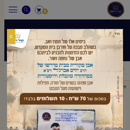
0
X
שיעורי הרב
ראשי
שיעורי הרב
מסר יומי
הרב יורם אברג'ל – – הנשמה של
/
/
/
העולם -ו' אדר תשפ"ו
תפריט קטגוריות
פברואר 23, 2026
הרב יורם אברג'ל – – הנשמה של
העולם -ו' אדר תשפ"ו