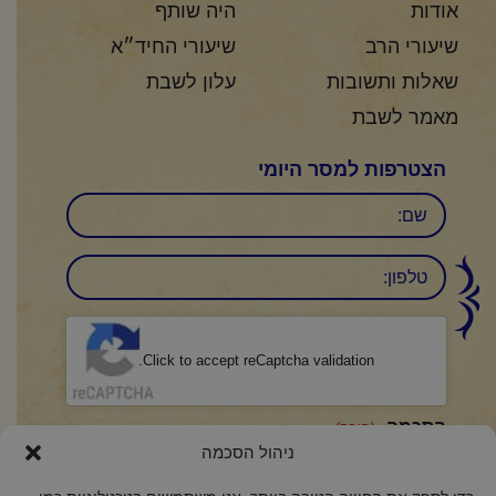
אודות
היה שותף
שיעורי הרב
שיעורי החיד״א
שאלות ותשובות
עלון לשבת
מאמר לשבת
הצטרפות למסר היומי
שם
טלפון:
CAPTCHA
Click to accept reCaptcha validation.
הסכמה
(חובה)
ניהול הסכמה
אני מאשר/ת כי קראתי והבנתי את
מדיניות הפרטיות
ואני מסכים/ה לתנאיה.