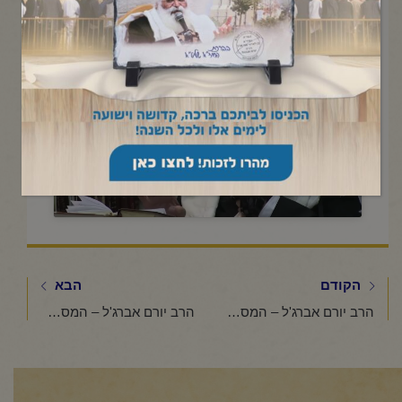
תשפ"ו
Click to accept marketing cookies and
enable this content
הקודם
הבא
הרב יורם אברג'ל – המסר היומי – "נודניק" עם כוונות טובות -י"ט סיון תשפ"ו
הרב יורם אברג'ל – המסר היומי – אל תאבד את העוצמה שלך -כ"ג סיון תשפ"ו