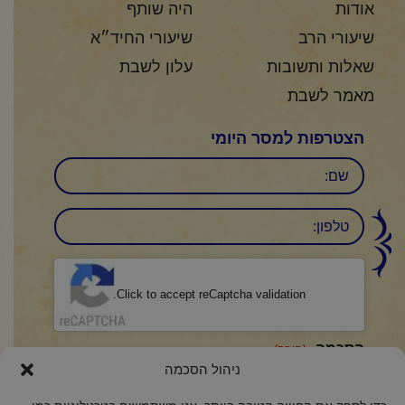
אודות
היה שותף
שיעורי הרב
שיעורי החיד״א
שאלות ותשובות
עלון לשבת
מאמר לשבת
הצטרפות למסר היומי
שם
טלפון:
CAPTCHA
Click to accept reCaptcha validation.
הסכמה
(חובה)
ניהול הסכמה
אני מאשר/ת כי קראתי והבנתי את
מדיניות הפרטיות
ואני מסכים/ה לתנאיה.