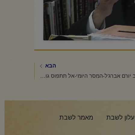
הבא
הרב יורם אברג'ל-המסר היומי-אל תתפוס גובה-כ"ג תמוז תשפ"ו
עלון לשבת
מאמר לשבת