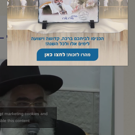
הרב יורם אברג'ל – המסר היומי –
היופי – כ"ב תמוז תשפ"ו
ept marketing cookies and
ble this content