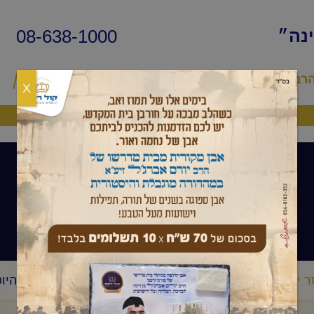
08-638-1000
ינה״
הרב
שיעורי החיד״א
שאלות ותשובות
פ
X
היה שותף
שיעורי הרב
 יומי
הרב יורם אברג'ל – המסר היומי – שקר החן והבל היופ
/