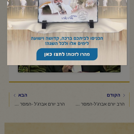
תשפ"ו
Click to accept marketing cookies and
enable this content
הקודם
הבא
הרב יורם אברג'ל-המסר היומי-סבלנות,למה אתה בלחץ?-ט' אדר תשפ"ו
הרב יורם אברג'ל -המסר היומי -עטרת מרדכי -י"ג אדר תשפ"ו