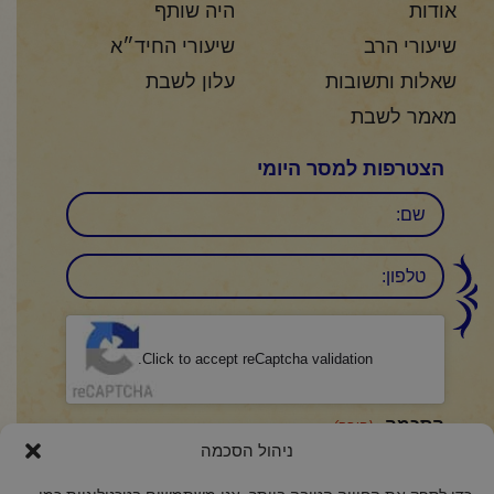
אודות
היה שותף
שיעורי הרב
שיעורי החיד״א
שאלות ותשובות
עלון לשבת
מאמר לשבת
הצטרפות למסר היומי
שם
טלפון:
CAPTCHA
Click to accept reCaptcha validation.
הסכמה
(חובה)
ניהול הסכמה
אני מאשר/ת כי קראתי והבנתי את
מדיניות הפרטיות
ואני מסכים/ה לתנאיה.