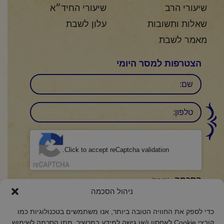
שיעורי הרב
שיעורי החיד״א
שאלות ותשובות
עלון לשבת
מאמר לשבת
הצטרפות למסר היומי
שם
טלפון:
CAPTCHA
Click to accept reCaptcha validation.
הסכמה
(חובה)
ניהול הסכמה
אני מאשר/ת כי קראתי והבנתי את
מדיניות הפרטיות
ואני מסכים/ה לתנאיה.
כדי לספק את החוויה הטובה ביותר, אנו משתמשים בטכנולוגיות כמו
קובצי Cookie לאחסון ו/או גישה למידע במכשיר. מתן הסכמה לשימוש