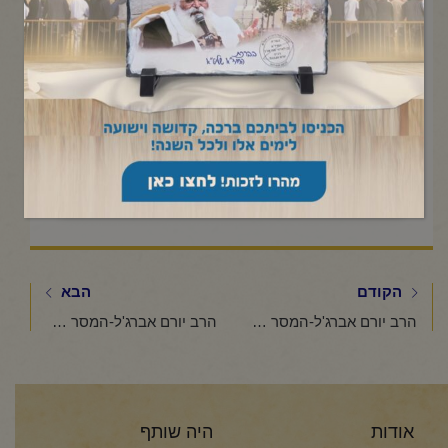
Click to accept marketing cookies and
enable this content
הקודם
הבא
הרב יורם אברג'ל-המסר היומי-אין כמו אמא-כ"ב חשוון תשפ"ו
הרב יורם אברג'ל-המסר היומי-פרשת תולדות-כ"ו חשוון תשפ"ו
אודות
היה שותף