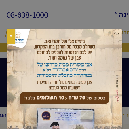
08-638-1000
ינה״
הרב
שיעורי החיד״א
שאלות ותשובות
פ
X
היה שותף
שיעורי הרב
 יומי
הרב יורם אברג'ל – המסר היומי – מעלת השמחה והנת
/