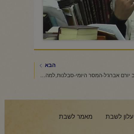
הבא
הרב יורם אברג'ל-המסר היומי-סבלנות,למה אתה בלחץ?-ט' אדר תשפ"ו
עלון לשבת
מאמר לשבת