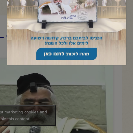
הרב יורם אברג'ל – המסר היומי
והנתינה – ח' אדר תשפ"ו
ept marketing cookies and
ble this content