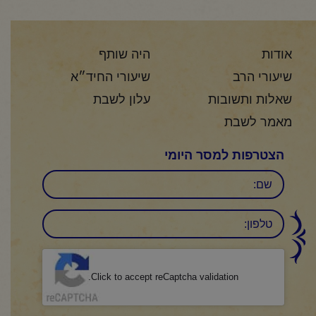
אודות
היה שותף
שיעורי הרב
שיעורי החיד״א
שאלות ותשובות
עלון לשבת
מאמר לשבת
הצטרפות למסר היומי
שם
טלפון:
CAPTCHA
Click to accept reCaptcha validation.