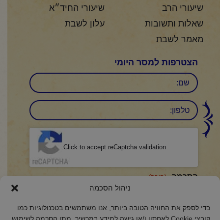
שיעורי הרב
שיעורי החיד״א
שאלות ותשובות
עלון לשבת
מאמר לשבת
הצטרפות למסר היומי
שם
טלפון:
CAPTCHA
Click to accept reCaptcha validation.
הסכמה
(חובה)
ניהול הסכמה
אני מאשר/ת כי קראתי והבנתי את
מדיניות הפרטיות
ואני מסכים/ה לתנאיה.
כדי לספק את החוויה הטובה ביותר, אנו משתמשים בטכנולוגיות כמו
קובצי Cookie לאחסון ו/או גישה למידע במכשיר. מתן הסכמה לשימוש