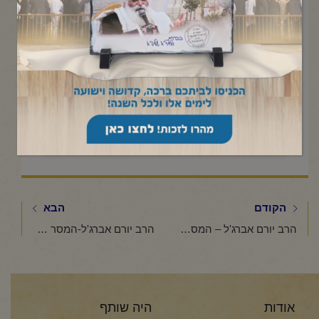
Click to accept marketing cookies and
enable this content
הקודם
הבא
הרב יורם אברג'ל – המסר היומי – צניעות סימן לחכמה – י"ט חשוון תשפ"ו
הרב יורם אברג'ל-המסר היומי-אל תחסיר דבר בעבודת השם- כ"א חשוון תשפ"ו
אודות
היה שותף