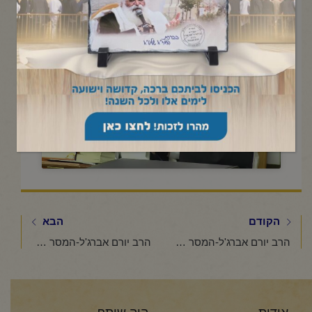
תשפ"ו
Click to accept marketing cookies and
enable this content
הקודם
הבא
הרב יורם אברג'ל-המסר היומי-פרשת תולדות-כ"ו חשוון תשפ"ו
הרב יורם אברג'ל-המסר היומי-חודש של אור וברכה-כ"ט חשוון תשפ"ו