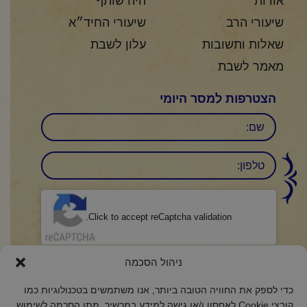
אודות
היה שותף
שיעורי הרב
שיעורי החיד״א
שאלות ותשובות
עלון לשבת
מאמר לשבת
הצטרפות למסר היומי
שם
טלפון:
CAPTCHA
Click to accept reCaptcha validation.
הסכמה
(חובה)
ניהול הסכמה
אני מאשר/ת כי קראתי והבנתי את
מדיניות הפרטיות
ואני מסכים/ה לתנאיה.
כדי לספק את החוויה הטובה ביותר, אנו משתמשים בטכנולוגיות כמו
קובצי Cookie לאחסון ו/או גישה למידע במכשיר. מתן הסכמה לשימוש