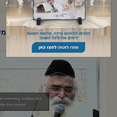
הרב יורם אברג'ל-המסר היומי-ימי 
תשפ"ו
ept marketing cookies and
ble this content