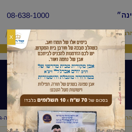
08-638-1000
ינה״
הרב
שיעורי החיד״א
שאלות ותשובות
פ
X
היה שותף
שיעורי הרב
הרב
מסר יומי
הרב יורם אברג'ל-המסר היומי-ימי ההגבלה-ג' 
/
/