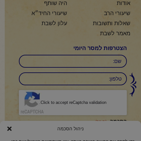
אודות
היה שותף
שיעורי הרב
שיעורי החיד״א
שאלות ותשובות
עלון לשבת
מאמר לשבת
הצטרפות למסר היומי
שם
טלפון:
CAPTCHA
Click to accept reCaptcha validation.
הסכמה
(חובה)
ניהול הסכמה
אני מאשר/ת כי קראתי והבנתי את
מדיניות הפרטיות
ואני מסכים/ה לתנאיה.