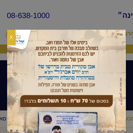
08-638-1000
ינה״
הרב
שיעורי החיד״א
שאלות ותשובות
פ
X
היה שותף
שיעורי הרב
סר יומי
הרב יורם אברג'ל-המסר היומי-השבת של הבבא סאל
/