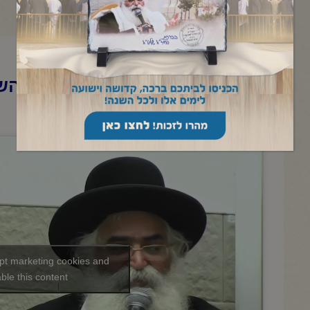
הרב יורם אברג'ל-המסר היומי-ה
סאלי- ב' שבט תשפ"ו
ept marketing cookies and
ble this content