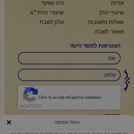
אודות
היה שותף
שיעורי הרב
שיעורי החיד״א
שאלות ותשובות
עלון לשבת
מאמר לשבת
הצטרפות למסר היומי
שם
טלפון:
CAPTCHA
Click to accept reCaptcha validation.
הסכמה
(חובה)
ניהול הסכמה
אני מאשר/ת כי קראתי והבנתי את
מדיניות הפרטיות
ואני מסכים/ה לתנאיה.