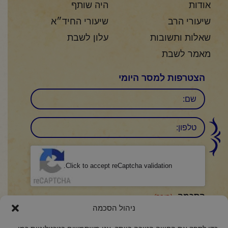
אודות
היה שותף
שיעורי הרב
שיעורי החיד״א
שאלות ותשובות
עלון לשבת
מאמר לשבת
הצטרפות למסר היומי
שם
טלפון:
CAPTCHA
Click to accept reCaptcha validation.
הסכמה
(חובה)
ניהול הסכמה
אני מאשר/ת כי קראתי והבנתי את
מדיניות הפרטיות
ואני מסכים/ה לתנאיה.