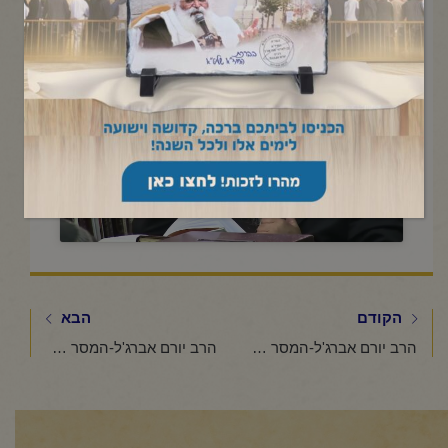
סיון תשפ"ו
Click to accept marketing cookies and
enable this content
הקודם
הבא
הרב יורם אברג'ל-המסר היומי-יום ירושלים -כ"ז אייר תשפ"ה
הרב יורם אברג'ל-המסר היומי-כוחה של תורה- ב' סיון תשפ"ו