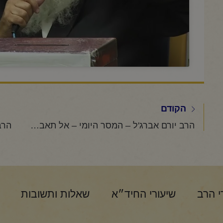
הקודם
הרב יורם אברג'ל – המסר היומי – אל תאבד את העוצמה שלך -כ"ג סיון תשפ"ו
י הרב
שיעורי החיד״א
שאלות ותשובות