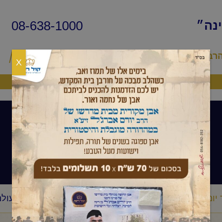
08-638-1000
ינה״
הרב
שיעורי החיד״א
שאלות ותשובות
פ
X
היה שותף
שיעורי הרב
יומי
הרב יורם אברג'ל-המסר היומי-הילדים הם מפתח לעולם
/