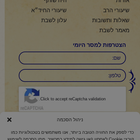
אודות
היה שותף
שיעורי הרב
שיעורי החיד״א
שאלות ותשובות
עלון לשבת
מאמר לשבת
הצטרפות למסר היומי
שם
טלפון:
CAPTCHA
Click to accept reCaptcha validation.
הסכמה
(חובה)
ניהול הסכמה
אני מאשר/ת כי קראתי והבנתי את
מדיניות הפרטיות
ואני מסכים/ה לתנאיה.
כדי לספק את החוויה הטובה ביותר, אנו משתמשים בטכנולוגיות כמו
קובצי Cookie לאחסון ו/או גישה למידע במכשיר. מתן הסכמה לשימוש