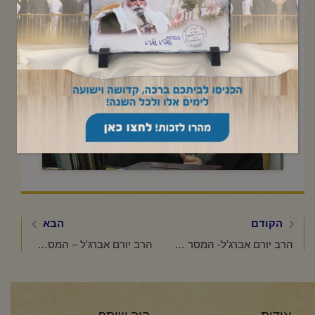
תשפ"ו
Click to accept marketing cookies and
enable this content
הקודם
הבא
הרב יורם אברג'ל- המסר היומי- חודש של אהבה ושמחה – ל' שבט תשפ"ו
הרב יורם אברג'ל – המסר היומי – מעשה מבעל תפילה – ב' אדר תשפ"ו