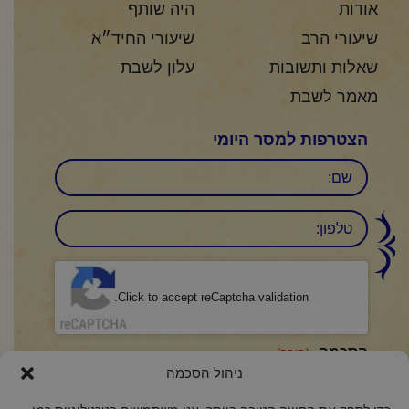
אודות
היה שותף
שיעורי הרב
שיעורי החיד״א
שאלות ותשובות
עלון לשבת
מאמר לשבת
הצטרפות למסר היומי
שם
טלפון:
CAPTCHA
Click to accept reCaptcha validation.
הסכמה
(חובה)
ניהול הסכמה
אני מאשר/ת כי קראתי והבנתי את
מדיניות הפרטיות
ואני מסכים/ה לתנאיה.