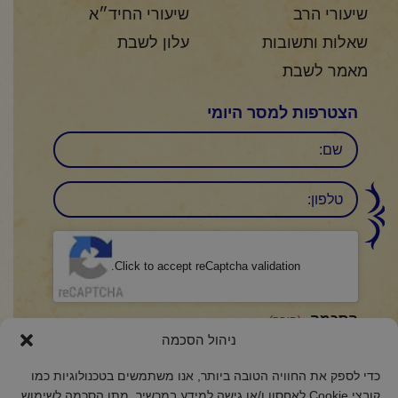
שיעורי הרב
שיעורי החיד״א
שאלות ותשובות
עלון לשבת
מאמר לשבת
הצטרפות למסר היומי
שם
טלפון:
CAPTCHA
Click to accept reCaptcha validation.
הסכמה
(חובה)
ניהול הסכמה
אני מאשר/ת כי קראתי והבנתי את
מדיניות הפרטיות
ואני מסכים/ה לתנאיה.
כדי לספק את החוויה הטובה ביותר, אנו משתמשים בטכנולוגיות כמו
קובצי Cookie לאחסון ו/או גישה למידע במכשיר. מתן הסכמה לשימוש