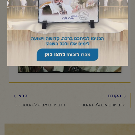
בחשבון- ז' סיון תשפ"ה
Click to accept marketing cookies and
enable this content
הקודם
הבא
הרב יורם אברג'ל-המסר היומי-ימי ההגבלה-ג' סיון תשפ"ו
הרב יורם אברג'ל-המסר היומי-לא להתיאש-י' סיון תשפ"ו