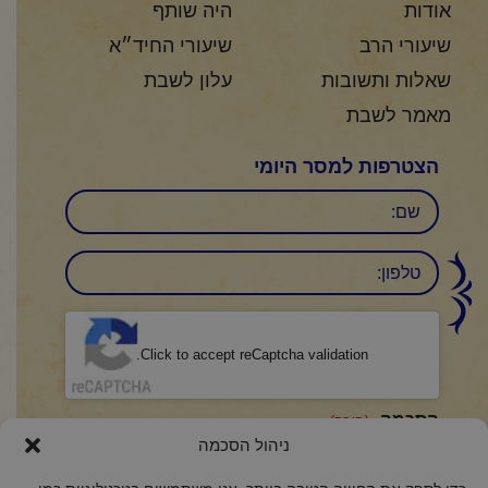
אודות
היה שותף
שיעורי הרב
שיעורי החיד״א
שאלות ותשובות
עלון לשבת
מאמר לשבת
הצטרפות למסר היומי
שם
טלפון:
CAPTCHA
Click to accept reCaptcha validation.
הסכמה
(חובה)
ניהול הסכמה
אני מאשר/ת כי קראתי והבנתי את
מדיניות הפרטיות
ואני מסכים/ה לתנאיה.