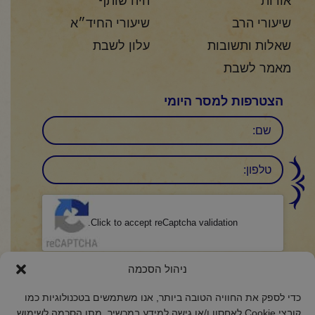
אודות
היה שותף
שיעורי הרב
שיעורי החיד״א
שאלות ותשובות
עלון לשבת
מאמר לשבת
הצטרפות למסר היומי
שם
טלפון:
CAPTCHA
Click to accept reCaptcha validation.
הסכמה
(חובה)
ניהול הסכמה
אני מאשר/ת כי קראתי והבנתי את
מדיניות הפרטיות
ואני מסכים/ה לתנאיה.
כדי לספק את החוויה הטובה ביותר, אנו משתמשים בטכנולוגיות כמו
קובצי Cookie לאחסון ו/או גישה למידע במכשיר. מתן הסכמה לשימוש