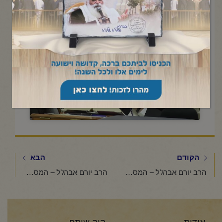
תשפ"ו
Click to accept marketing cookies and
enable this content
הקודם
הבא
הרב יורם אברג'ל – המסר היומי – חובת הנשים – כ"א שבט תשפ"ו
הרב יורם אברג'ל – המסר היומי- ברח מן העצבות- כ"ג שבט תשפ"ו