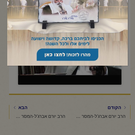
Click to accept marketing cookies and
enable this content
הקודם
הבא
הרב יורם אברג'ל-המסר היומי-למה אתה מחכה?-י אייר תשפ"ה
הרב יורם אברג'ל-המסר היומי-מה ששלי שלך-ט"ו אייר תשפ"ה