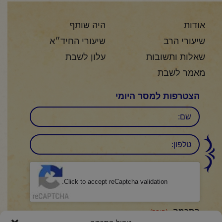
אודות
היה שותף
שיעורי הרב
שיעורי החיד״א
שאלות ותשובות
עלון לשבת
מאמר לשבת
הצטרפות למסר היומי
שם
טלפון:
CAPTCHA
Click to accept reCaptcha validation.
הסכמה
(חובה)