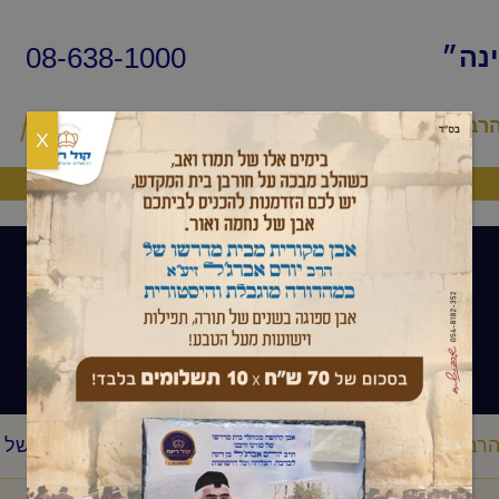
08-638-1000
ינה״
הרב
שיעורי החיד״א
שאלות ותשובות
פ
X
היה שותף
שיעורי הרב
הרב
החיזוק היומי
הרב יורם אברג'ל-החיזוק היומי-עונשו של
/
/