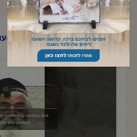
הרב יורם אברג'ל-החיזוק היומי-ע
רבנן
ept marketing cookies and
ble this content