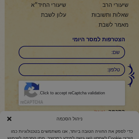
שיעורי הרב
שיעורי החיד״א
שאלות ותשובות
עלון לשבת
מאמר לשבת
הצטרפות למסר היומי
שם
טלפון:
CAPTCHA
Click to accept reCaptcha validation.
הסכמה
(חובה)
ניהול הסכמה
אני מאשר/ת כי קראתי והבנתי את
מדיניות הפרטיות
ואני מסכים/ה לתנאיה.
כדי לספק את החוויה הטובה ביותר, אנו משתמשים בטכנולוגיות כמו
קובצי Cookie לאחסון ו/או גישה למידע במכשיר. מתן הסכמה לשימוש