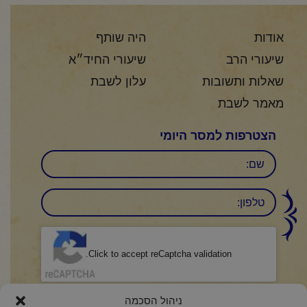
אודות
היה שותף
שיעורי הרב
שיעורי החיד״א
שאלות ותשובות
עלון לשבת
מאמר לשבת
הצטרפות למסר היומי
שם
טלפון:
CAPTCHA
Click to accept reCaptcha validation.
הסכמה
(חובה)
ניהול הסכמה