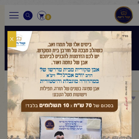
r
0
X
פרשת שבוע
ראשי
שיעורי החיד"א
פרשת שבוע
החיד"א-שיעור לאברכים
/
/
/
פרשת "פנחס"-י"ט תמוז תשפ"ד
תפריט קטגוריות
אוגוסט 27, 2024
החיד"א-שיעור לאברכים פרשת